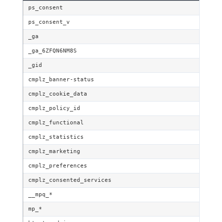
ps_consent
ps_consent_v
_ga
_ga_6ZFQN6NM8S
_gid
cmplz_banner-status
cmplz_cookie_data
cmplz_policy_id
cmplz_functional
cmplz_statistics
cmplz_marketing
cmplz_preferences
cmplz_consented_services
__mpq_*
mp_*