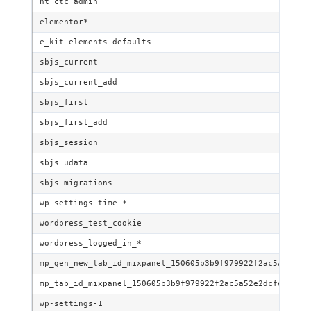
ht_ctc_admin
elementor*
e_kit-elements-defaults
sbjs_current
sbjs_current_add
sbjs_first
sbjs_first_add
sbjs_session
sbjs_udata
sbjs_migrations
wp-settings-time-*
wordpress_test_cookie
wordpress_logged_in_*
mp_gen_new_tab_id_mixpanel_150605b3b9f979922f2ac5a52e2d
mp_tab_id_mixpanel_150605b3b9f979922f2ac5a52e2dcfe9
wp-settings-1