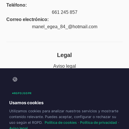
Teléfono:
661 245 857
Correo electrónico:
manel_egea_84_@hotmail.com
Legal
Aviso legal
Política de privacidad
🍪
Política de cookies (UE)
RGPD/GDPR
Accesibilidad
Usamos cookies
Utilizamos cookies para analizar nuestros servicios y mostrarte
contenido relevante. Puedes aceptar, configurar o rechazar su
uso según el RGPD.
Política de cookies
·
Política de privacidad
·
Aviso legal